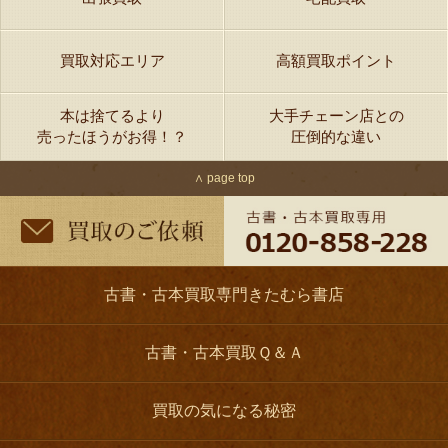
買取対応エリア
高額買取ポイント
本は捨てるより
大手チェーン店との
売ったほうがお得！？
圧倒的な違い
∧ page top
古書・古本買取専門きたむら書店
古書・古本買取Ｑ＆Ａ
買取の気になる秘密