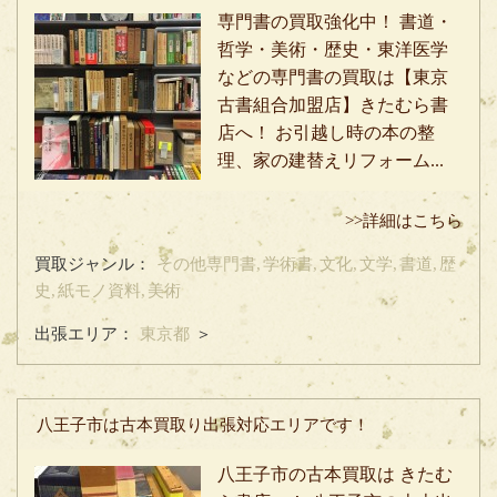
専門書の買取強化中！ 書道・
哲学・美術・歴史・東洋医学
などの専門書の買取は【東京
古書組合加盟店】きたむら書
店へ！ お引越し時の本の整
理、家の建替えリフォーム...
>>詳細はこちら
買取ジャンル：
その他専門書,
学術書,
文化,
文学,
書道,
歴
史,
紙モノ資料,
美術
出張エリア：
東京都
＞
八王子市は古本買取り出張対応エリアです！
八王子市の古本買取は きたむ