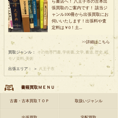
ら書店へ！ 八王子市の古本出
張買取のご案内です！ 該当ジ
ャンル100冊から出張買取にお
伺いいたします！出張料や査
定料は￥0！土...
>>詳細はこちら
買取ジャンル：
その他専門書,
学術書,
文学,
書道,
歴史,
紙
モノ資料,
美術
出張エリア：
＞
八王子市
書籍買取ＭＥＮＵ
古書・古本買取ＴＯＰ
取扱いジャンル
出張買取
宅配買取