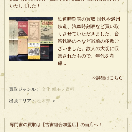
いたしました！
鉄道時刻表の買取 国鉄や満州
鉄道、汽車時刻表など買い取
りさせていただきました。台
湾鉄路の本など戦前の多数ご
ざいました。故人の大切に収
集されたもので、年代を考
慮...
>>詳細はこちら
買取ジャンル：
文化,
紙モノ資料
出張エリア：
栃木県
＞
専門書の買取は【古書組合加盟店】の当店へ！