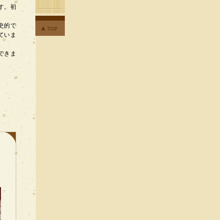
す。初
史的で
ていま
できま