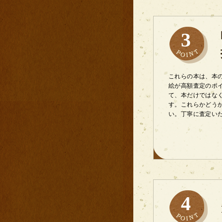
3
これらの本は、本
絵が高額査定のポ
て、本だけではな
す。これらかどう
い。丁寧に査定い
4