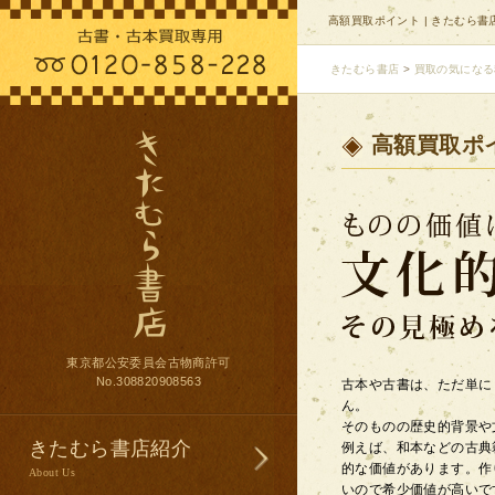
高額買取ポイント | きたむら書
きたむら書店
>
買取の気になる
高額買取ポ
東京都公安委員会古物商許可
No.308820908563
古本や古書は、ただ単に
ん。
そのものの歴史的背景や
きたむら書店紹介
例えば、和本などの古典
的な価値があります。作
About Us
いので希少価値が高いで