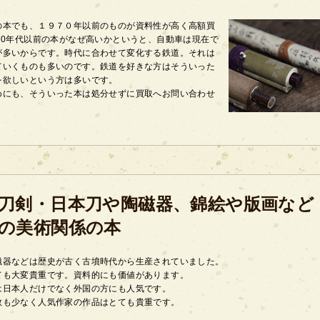
の本でも、１９７０年以前のものが資料性が高く高額買
70年代以前の本がなぜ高いかというと、自動車は現在で
が多いからです。時代に合わせて変化する鉄道。それは
ていくものも多いのです。鉄道を好きな方はそういった
を欲しいという方は多いです。
めにも、そういった本は処分せずに買取へお問い合わせ
刀剣・日本刀や陶磁器、錦絵や版画など
の美術関係の本
磁器などは歴史が古く古墳時代から生産されていました。
ても大変貴重です。資料的にも価値があります。
は日本人だけでなく外国の方にも人気です。
数も少なく人気作家の作品はとても貴重です。