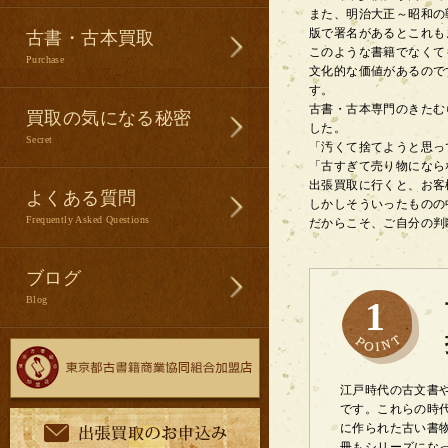
また、明治大正～昭和の
版で署名があるとこれも
古書・古本買取
このような書籍でなくて
Purchase
文化的な価値があるので
す。
古書・古本専門のきたむ
買取の気になる秘密
した。
Secret
「汚くて捨てようと思っ
「古すぎて売り物になら
出張買取に行くと、お客
よくある質問
しかしそういったものの
Frequently Asked Questions
だからこそ、ご自分の判
ブログ
Blog
1
江戸時代の古文書
です。これらの時
に作られた古い書物
冊もシリーズにな