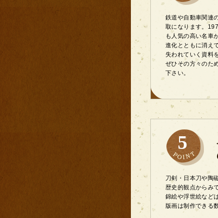
鉄道や自動車関連
取になります。19
も人気の高い名車
進化とともに消え
失われていく資料
ぜひその方々のた
下さい。
5
刀剣・日本刀や陶
歴史的観点からみ
錦絵や浮世絵など
版画は制作できる