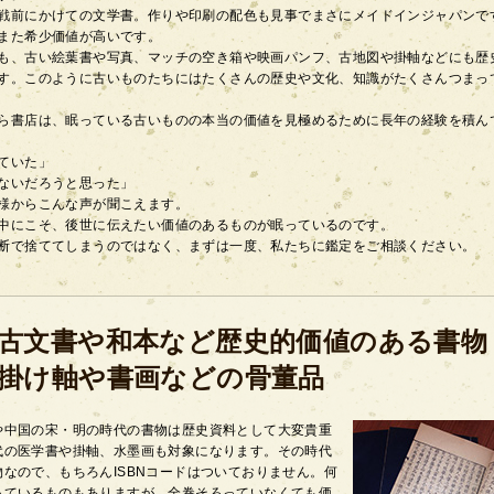
戦前にかけての文学書。作りや印刷の配色も見事でまさにメイドインジャパンで
また希少価値が高いです。
も、古い絵葉書や写真、マッチの空き箱や映画パンフ、古地図や掛軸などにも歴
す。このように古いものたちにはたくさんの歴史や文化、知識がたくさんつまっ
ら書店は、眠っている古いものの本当の価値を見極めるために長年の経験を積ん
ていた」
ないだろうと思った」
様からこんな声が聞こえます。
中にこそ、後世に伝えたい価値のあるものが眠っているのです。
断で捨ててしまうのではなく、まずは一度、私たちに鑑定をご相談ください。
古文書や和本など歴史的価値のある書物
掛け軸や書画などの骨董品
や中国の宋・明の時代の書物は歴史資料として大変貴重
代の医学書や掛軸、水墨画も対象になります。その時代
なので、もちろんISBNコードはついておりません。何
っているものもありますが、全巻そろっていなくても価