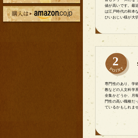
値が高いです。最
は江戸時代の和本
ひいおじい様が大
2
専門性のあり、学
教などの人文科学
全集かどうか、月
門性の高い職種だ
ているかもしれま