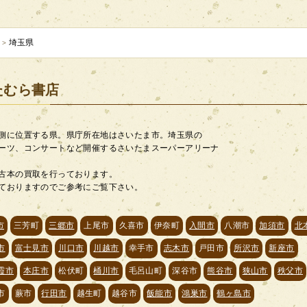
埼玉県
>
きたむら書店
側に位置する県。県庁所在地はさいたま市。埼玉県の
ーツ、コンサートなど開催するさいたまスーパーアリーナ
古本の買取を行っております。
ておりますのでご参考にご覧下さい。
市
三芳町
三郷市
上尾市
久喜市
伊奈町
入間市
八潮市
加須市
北
市
富士見市
川口市
川越市
幸手市
志木市
戸田市
所沢市
新座市
霞市
本庄市
松伏町
桶川市
毛呂山町
深谷市
熊谷市
狭山市
秩父市
市
蕨市
行田市
越生町
越谷市
飯能市
鴻巣市
鶴ヶ島市