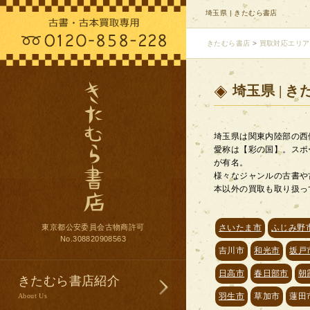
埼玉県 | きたむら書店
きたむら書店
>
買取対応エリア
埼玉県 | 
埼玉県は関東内陸部の西
愛称は【彩の国】。スポ
が有名。
様々なジャンルの古書や
本以外の買取も取り扱っ
東京都公安委員会古物商許可
さいたま市
ふじみ野
No.308820908563
吉川市
和光市
坂戸
日高市
春日部市
朝
きたむら書店紹介
羽生市
草加市
蓮田
About Us