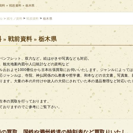
料 » 戦前資料 » 栃木県
>
>
ル
>
紙モノ資料
戦前資料
栃木県
 » 戦前資料 » 栃木県
パンフレット、双六など。絵はがきや写真なども対応。
。観光地案内図や人口統計などの資料など
ルおおよそ1000冊位から古本出張買取にお伺いいたします。ジャンルによって
応ジャンルは、寺院、神仏関係の仏教書や哲学書、和本などの古文書、写真集、
ります。大量の本の片付けや故人の大切にされていた本の遺品整理など対応いた
古本の買取を行っております。
ておりますのでご参考にご覧下さい。
表の買取 国鉄や満州鉄道の時刻表など買取りいたし