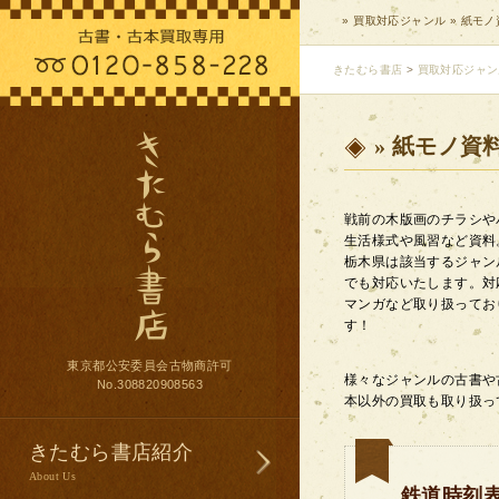
» 買取対応ジャンル » 紙モノ資
きたむら書店
>
買取対応ジャン
» 紙モノ資料
戦前の木版画のチラシや
生活様式や風習など資料
栃木県は該当するジャン
でも対応いたします。対
マンガなど取り扱ってお
す！
東京都公安委員会古物商許可
様々なジャンルの古書や
No.308820908563
本以外の買取も取り扱っ
きたむら書店紹介
About Us
鉄道時刻