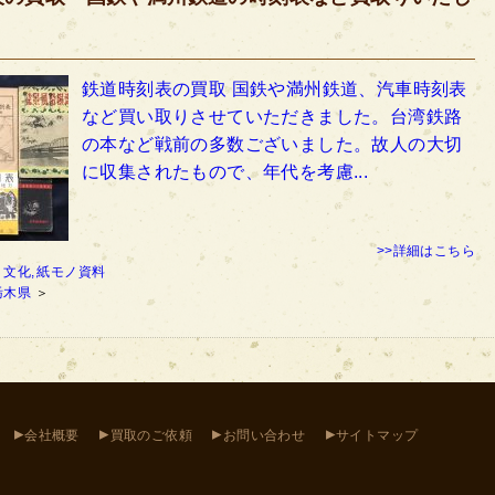
鉄道時刻表の買取 国鉄や満州鉄道、汽車時刻表
など買い取りさせていただきました。台湾鉄路
の本など戦前の多数ございました。故人の大切
に収集されたもので、年代を考慮...
>>詳細はこちら
：
文化,
紙モノ資料
栃木県
＞
▸
▸
▸
▸
会社概要
買取のご依頼
お問い合わせ
サイトマップ