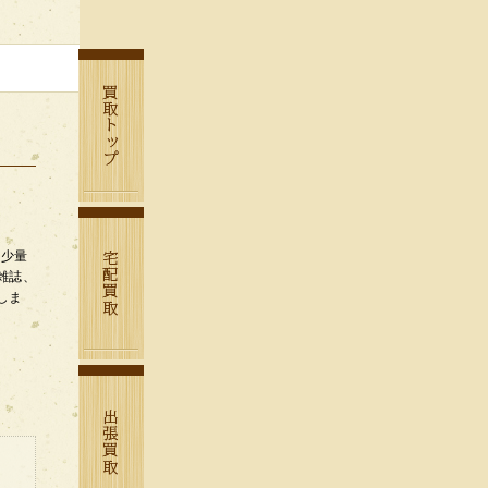
は少量
雑誌、
しま