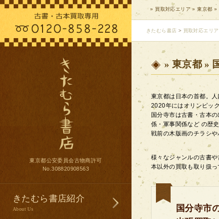
» 買取対応エリア » 東京都 »
きたむら書店
>
買取対応エリア
» 東京都 »
東京都は日本の首都。人
2020年にはオリンピッ
国分寺市は古書・古本の
係・軍事関係など の歴
戦前の木版画のチラシや
様々なジャンルの古書や
東京都公安委員会古物商許可
本以外の買取も取り扱っ
No.308820908563
きたむら書店紹介
国分寺市
About Us