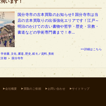
に伺います！
国分寺市の古本買取のお知らせ!! 国分寺市は当
店の古本買取りの出張強化エリアです！江戸～
明治のかけての古い書物や哲学・歴史・宗教・
書道などの学術専門書まで！本...
>>詳細はこちら
：
学術書,
文化,
書道,
歴史,
紙モノ資料,
美術
東京都
＞
国分寺市
▸
▸
▸
▸
会社概要
買取のご依頼
お問い合わせ
サイトマップ