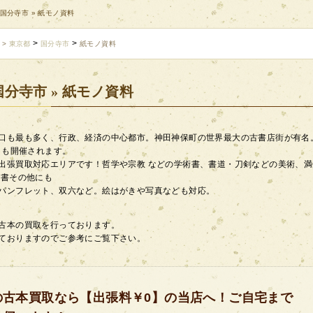
 国分寺市 » 紙モノ資料
>
>
>
東京都
国分寺市
紙モノ資料
 国分寺市 » 紙モノ資料
口も最も多く、行政、経済の中心都市。神田神保町の世界最大の古書店街が有名
クも開催されます。
出張買取対応エリアです！哲学や宗教 などの学術書、書道・刀剣などの美術、満
史書その他にも
パンフレット、双六など。絵はがきや写真なども対応。
古本の買取を行っております。
ておりますのでご参考にご覧下さい。
の古本買取なら【出張料￥0】の当店へ！ご自宅まで