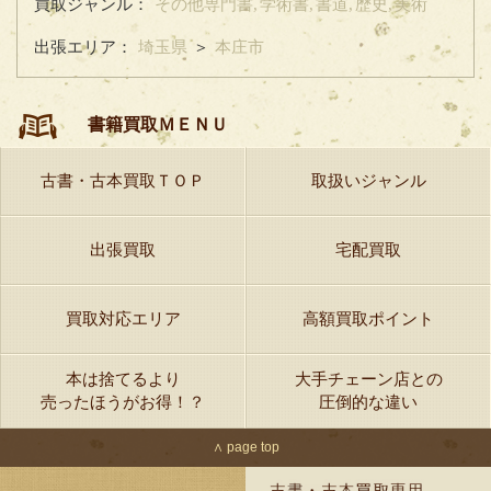
買取ジャンル：
その他専門書,
学術書,
書道,
歴史,
美術
出張エリア：
埼玉県
＞
本庄市
書籍買取ＭＥＮＵ
古書・古本買取ＴＯＰ
取扱いジャンル
出張買取
宅配買取
買取対応エリア
高額買取ポイント
本は捨てるより
大手チェーン店との
売ったほうがお得！？
圧倒的な違い
∧ page top