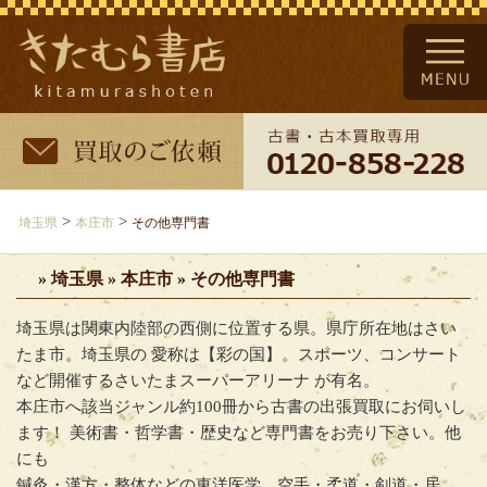
>
>
埼玉県
本庄市
その他専門書
» 埼玉県 » 本庄市 » その他専門書
埼玉県は関東内陸部の西側に位置する県。県庁所在地はさい
たま市。埼玉県の 愛称は【彩の国】。スポーツ、コンサート
など開催するさいたまスーパーアリーナ が有名。
本庄市へ該当ジャンル約100冊から古書の出張買取にお伺いし
ます！ 美術書・哲学書・歴史など専門書をお売り下さい。他
にも
鍼灸・漢方・整体などの東洋医学、空手・柔道・剣道・居