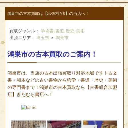
鴻巣市の古本買取は【出張料￥0】の当店へ！
買取ジャンル：
学術書,
書道,
歴史,
美術
出張エリア：
埼玉県
＞
鴻巣市
鴻巣市の古本買取のご案内！
鴻巣市は、当店の古本出張買取り対応地域です！古文
書・和本などの古い書物から哲学・書道・歴史・美術
の専門書まで！鴻巣市の古本買取なら【古書組合加盟
店】きたむら書店へ！