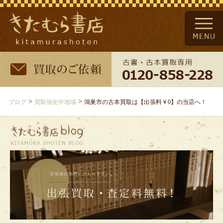
>
>
ブログ
買取強化中地域
鴻巣市の古本買取は【出張料￥0】の当店へ！