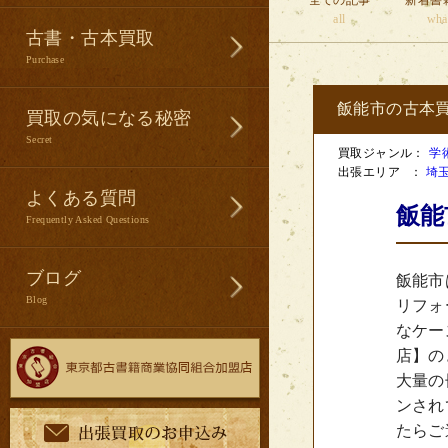
全ての記事
新着書
all
wha
古書・古本買取
Purchase
飯能市の古本
買取の気になる秘密
Secret
買取ジャンル：
学
出張エリア ：
埼
よくある質問
飯能
Frequently Asked Questions
ブログ
飯能市
Blog
リフォ
なケー
店】の
大量の
ンされ
たらご