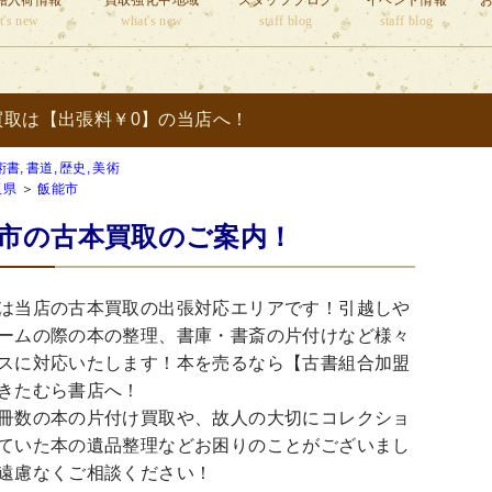
籍入荷情報
買取強化中地域
スタッフブログ
イベント情報
t's new
what's new
staff blog
staff blog
買取は【出張料￥0】の当店へ！
術書,
書道,
歴史,
美術
玉県
＞
飯能市
市の古本買取のご案内！
は当店の古本買取の出張対応エリアです！引越しや
ームの際の本の整理、書庫・書斎の片付けなど様々
スに対応いたします！本を売るなら【古書組合加盟
きたむら書店へ！
冊数の本の片付け買取や、故人の大切にコレクショ
ていた本の遺品整理などお困りのことがございまし
遠慮なくご相談ください！