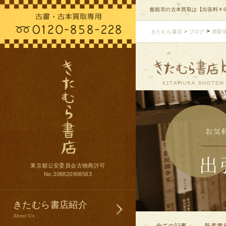
飯能市の古本買取は【出張料￥0
>
きたむら書店
>
ブログ
買取
東京都公安委員会古物商許可
No.308820908563
きたむら書店紹介
About Us