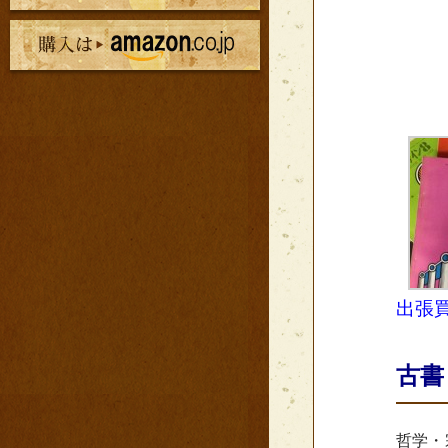
出張
古書
哲学・