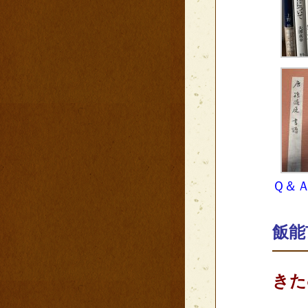
Ｑ＆
飯能
きた