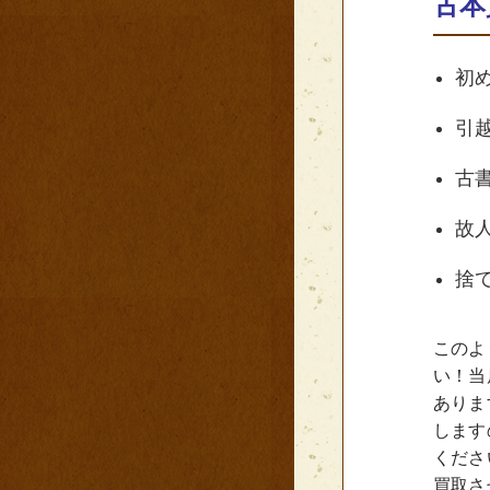
古本
初
引
古
故
捨
このよ
い！当
ありま
します
くださ
買取さ