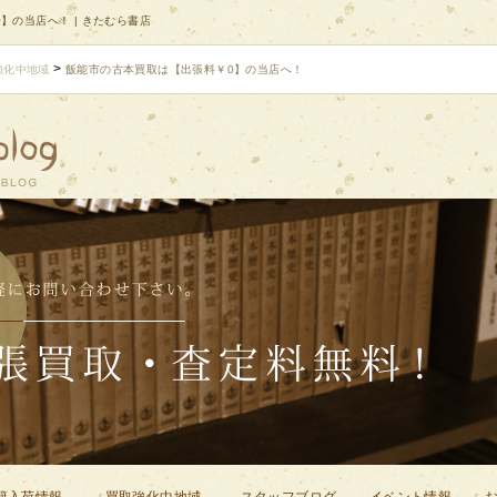
】の当店へ！ | きたむら書店
>
強化中地域
飯能市の古本買取は【出張料￥0】の当店へ！