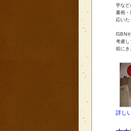
学など
書画・
応いた
ISB
考慮し
前にき
詳し