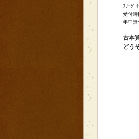
ﾌﾘｰﾀﾞ
受付時間
年中無
古本
どう