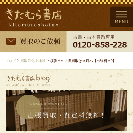
>
>
ブログ
買取強化中地域
横浜市の古書買取は当店へ【出張料￥0】