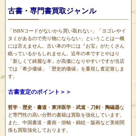
古書・専門書買取ジャンル
「ISBNコードがないから買い取れない」「ヨゴレやイ
タミがあるので売り物にならない」ということは一概
には言えません。古い本の中には『お宝』がたくさん
眠っているかもしれません。近年の本ですとやはり
「新しくて綺麗な本」が高価になりやすいですが当店
では「希少価値」「歴史的価値」を重視し査定致しま
す。
古書査定のポイント＞＞
哲学
・
歴史
・
書道
・
東洋医学
・
武道
・
刀剣
・
陶磁器
な
ど専門性の高い分野の書籍は買取を強化しています。
また、中国書道・書画・掛軸・錦絵・版画など美術関
係も買取強化しております。