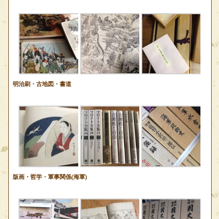
明治刷・古地図・書道
版画・哲学・軍事関係(海軍)