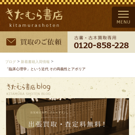
>
>
ブログ
新着書籍入荷情報
「臨床心理学」という近代 その両義性とアポリア