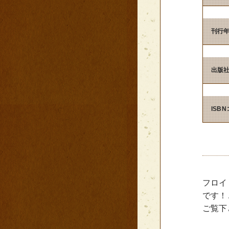
刊行
出版
ISB
フロイ
です！
ご覧下