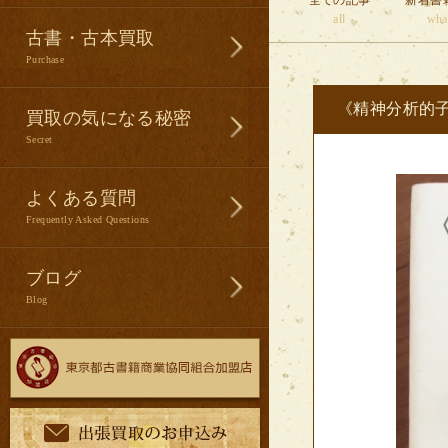
全ての記事
新着書
all
wha
古書・古本買取
Purchase
《精神分析的
買取の気になる秘密
Secret
よくある質問
Frequently Asked Questions
ブログ
Blog