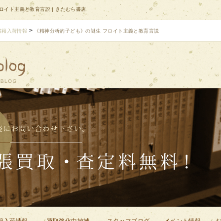
ロイト主義と教育言説 | きたむら書店
>
書籍入荷情報
《精神分析的子ども》の誕生 フロイト主義と教育言説