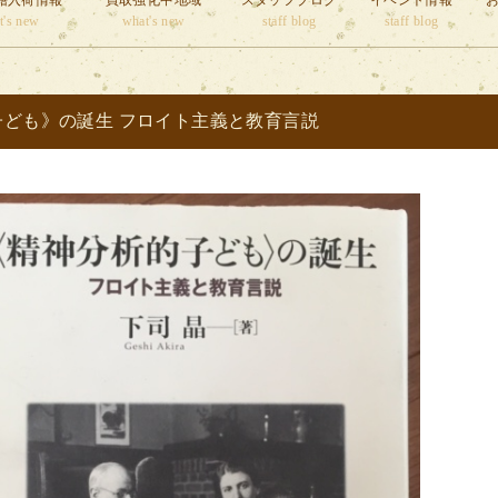
籍入荷情報
買取強化中地域
スタッフブログ
イベント情報
t's new
what's new
staff blog
staff blog
子ども》の誕生 フロイト主義と教育言説