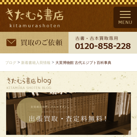
>
>
ブログ
新着書籍入荷情報
大英博物館 古代エジプト百科事典