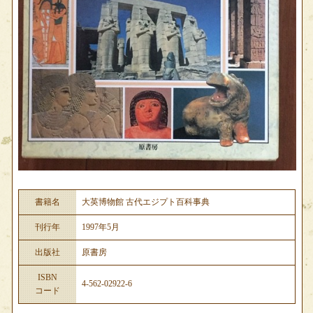
書籍名
大英博物館 古代エジプト百科事典
刊行年
1997年5月
出版社
原書房
ISBN
4-562-02922-6
コード