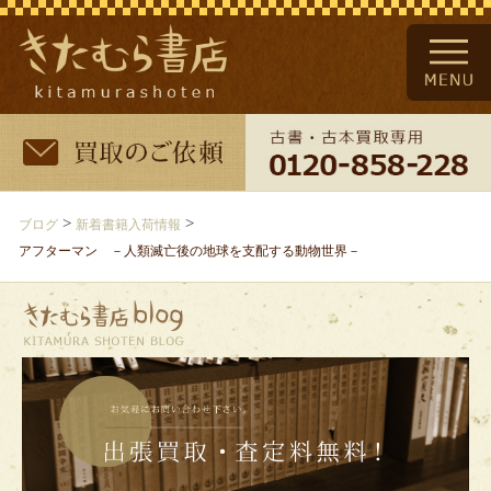
>
>
ブログ
新着書籍入荷情報
アフターマン －人類滅亡後の地球を支配する動物世界－