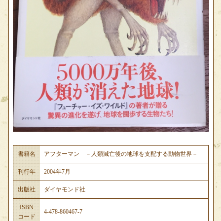
書籍名
アフターマン －人類滅亡後の地球を支配する動物世界－
刊行年
2004年7月
出版社
ダイヤモンド社
ISBN
4-478-860467-7
コード