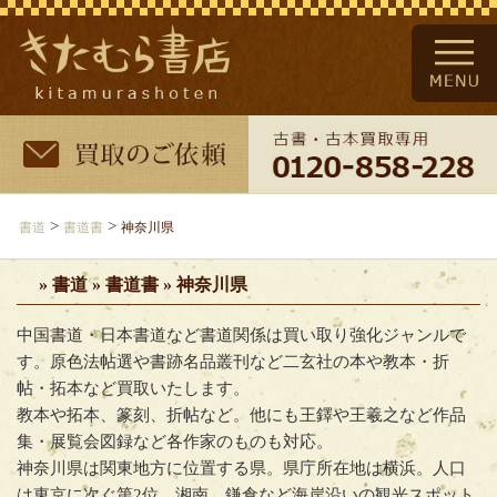
>
>
書道
書道書
神奈川県
» 書道 » 書道書 » 神奈川県
中国書道・日本書道など書道関係は買い取り強化ジャンルで
す。原色法帖選や書跡名品叢刊など二玄社の本や教本・折
帖・拓本など買取いたします。
教本や拓本、篆刻、折帖など。他にも王鐸や王羲之など作品
集・展覧会図録など各作家のものも対応。
神奈川県は関東地方に位置する県。県庁所在地は横浜。人口
は東京に次ぐ第2位。湘南、鎌倉など海岸沿いの観光スポット