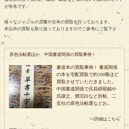
が有名です。
様々なジャンルの古書や古本の買取を行っております。
本以外の買取も取り扱っておりますのでご参考にご覧下さ
い。
原色法帖選ほか、中国書道関係の買取事例！
書道本の買取事例！ 書道関係
の本を宅配買取で約100冊ほど
買取させていただきました。
中国書道関係で呉昌碩硯銘や
呉譲之、鄧完白など折帖、二
玄社の原色法帖選などお...
>>詳細はこちら