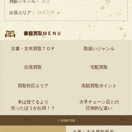
買取ジャンル：
書道
出張エリア：
神奈川県
＞
書籍買取ＭＥＮＵ
古書・古本買取ＴＯＰ
取扱いジャンル
出張買取
宅配買取
買取対応エリア
高額買取ポイント
本は捨てるより
大手チェーン店との
売ったほうがお得！？
圧倒的な違い
∧ page top