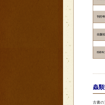
刊行
出版
ISB
蟲類
古書の