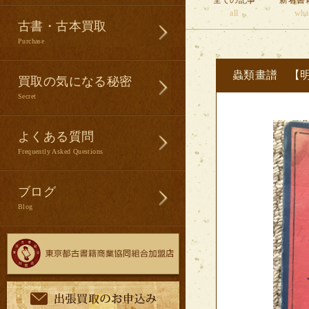
全ての記事
新着書
all
wha
古書・古本買取
Purchase
蟲類畫譜 【
買取の気になる秘密
Secret
よくある質問
Frequently Asked Questions
ブログ
Blog