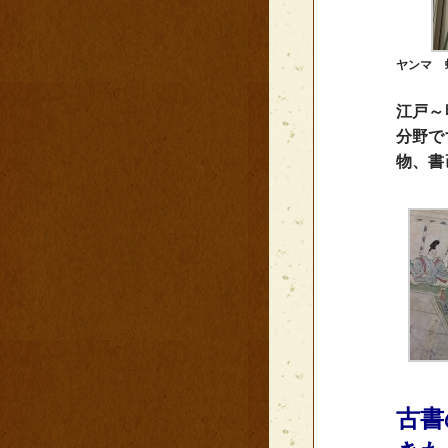
ヤンマ 
江戸～
分野で
物、書
古書