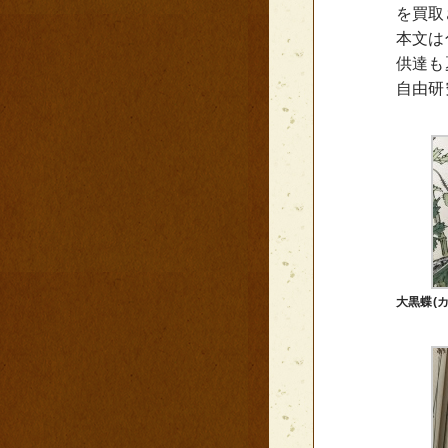
を買取
本文は
供達も
自由研
大黒蝶(