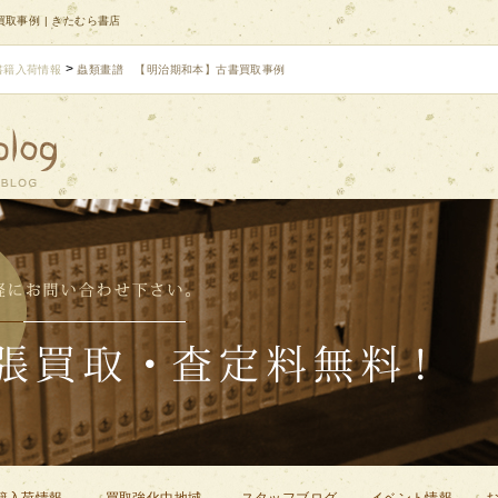
取事例 | きたむら書店
>
書籍入荷情報
蟲類畫譜 【明治期和本】古書買取事例