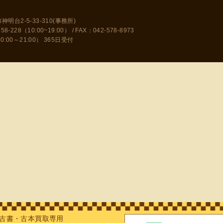
神明台2-5-33-310(事務所)
228（10:00~19:00） / FAX：042-578-8973
10:00～21:00） 365日受付
古書・古本買取専用