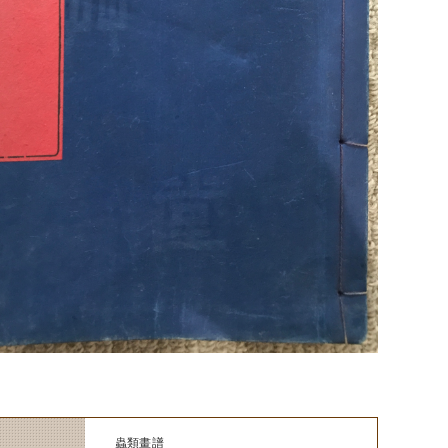
名
蟲類畫譜