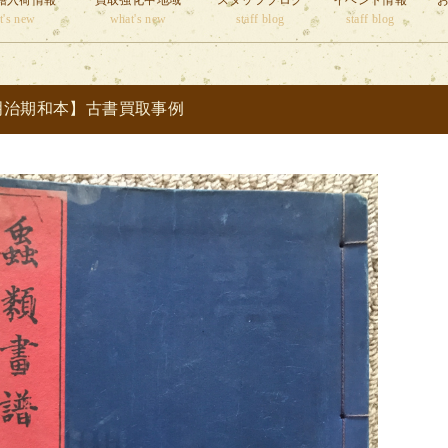
籍入荷情報
買取強化中地域
スタッフブログ
イベント情報
t's new
what's new
staff blog
staff blog
明治期和本】古書買取事例