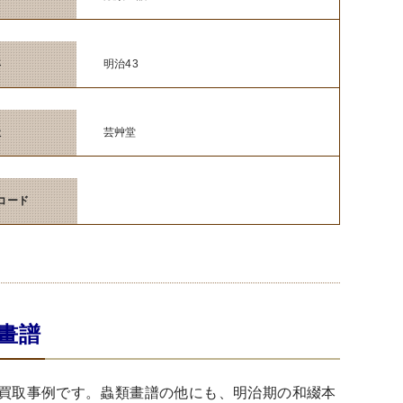
年
明治43
社
芸艸堂
Nコード
畫譜
買取事例です。蟲類畫譜の他にも、明治期の和綴本