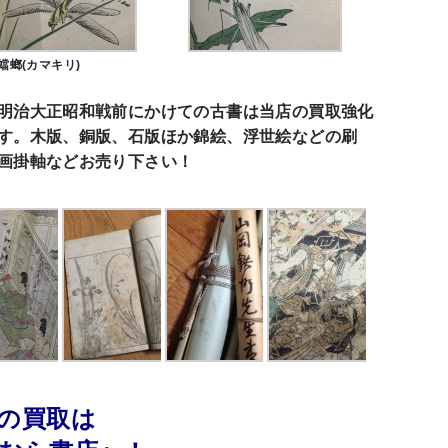
蟷螂(カマキリ)
明治大正昭和戦前にかけての古書は当店の買取強化
す。木版、銅版、石版ほか錦絵、浮世絵などの刷
画掛軸などお売り下さい！
の買取は