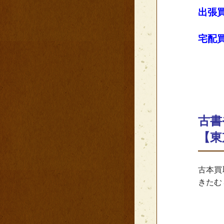
出張
宅配
古書
【東
古本買
きたむ