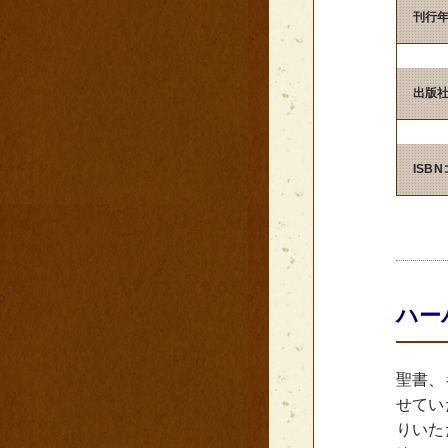
刊行
出版
ISB
ハー
聖書、
せてい
りいた