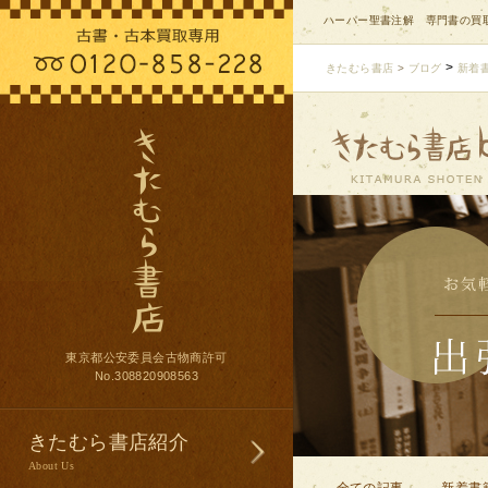
ハーパー聖書注解 専門書の買取
>
きたむら書店
>
ブログ
新着
東京都公安委員会古物商許可
No.308820908563
きたむら書店紹介
About Us