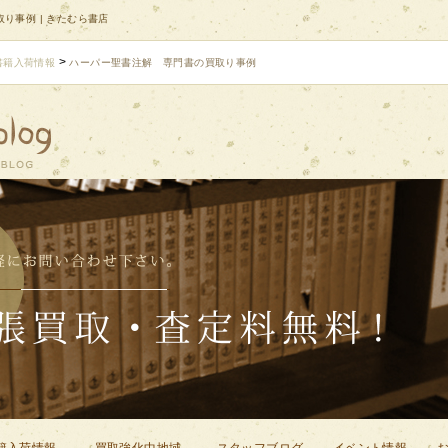
り事例 | きたむら書店
>
書籍入荷情報
ハーパー聖書注解 専門書の買取り事例