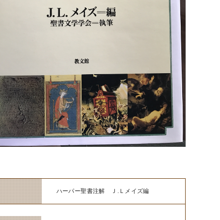
名
ハーパー聖書注解 Ｊ.Ｌメイズ編