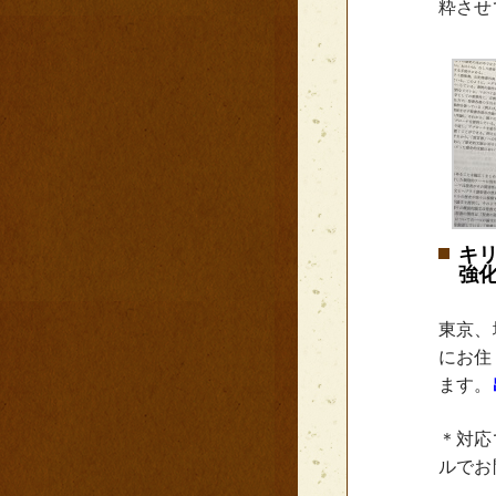
粋させ
キ
強
東京、
にお住
ます。
＊対応
ルでお