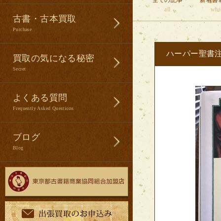
全ての記事
新着書
all
wha
古書・古本買取
Purchase
ハーパー聖書
買取の気になる秘密
Secret
よくある質問
Frequently Asked Questions
ブログ
Blog