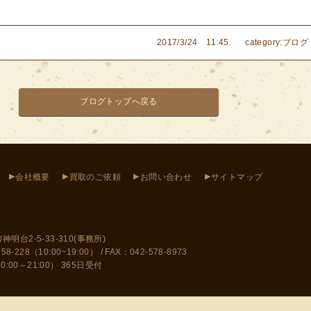
2017/3/24 11:45
category:ブログ
ブログトップへ戻る
▸
▸
▸
▸
会社概要
買取のご依頼
お問い合わせ
サイトマップ
神明台2-5-33-310(事務所)
228（10:00~19:00） / FAX：042-578-8973
10:00～21:00） 365日受付