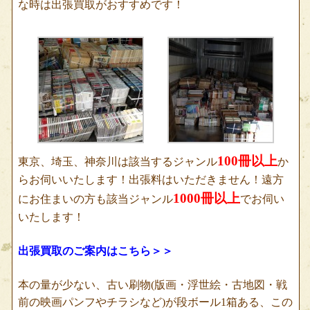
な時は出張買取がおすすめです！
100冊以上
東京、埼玉、神奈川は該当するジャンル
か
らお伺いいたします！出張料はいただきません！遠方
1000冊以上
にお住まいの方も該当ジャンル
でお伺い
いたします！
出張買取のご案内はこちら＞＞
本の量が少ない、古い刷物(版画・浮世絵・古地図・戦
前の映画パンフやチラシなど)が段ボール1箱ある、この