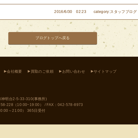
2016/6/30 02:23
category:スタッフブログ
ブログトップへ戻る
▸
▸
▸
▸
会社概要
買取のご依頼
お問い合わせ
サイトマップ
神明台2-5-33-310(事務所)
228（10:00~19:00） / FAX：042-578-8973
10:00～21:00） 365日受付