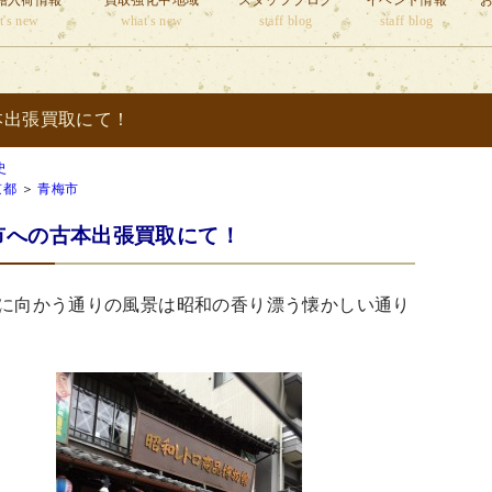
籍入荷情報
買取強化中地域
スタッフブログ
イベント情報
t's new
what's new
staff blog
staff blog
本出張買取にて！
史
京都
＞
青梅市
市への古本出張買取にて！
に向かう通りの風景は昭和の香り漂う懐かしい通り