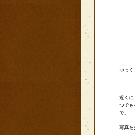
ゆっく
近くに
つでも
で。
写真を