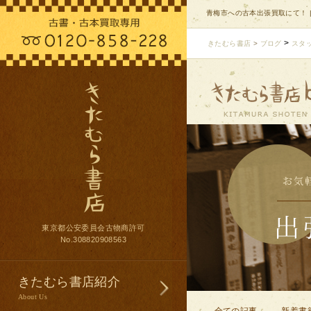
青梅市への古本出張買取にて！ 
>
きたむら書店
>
ブログ
スタ
東京都公安委員会古物商許可
No.308820908563
きたむら書店紹介
About Us