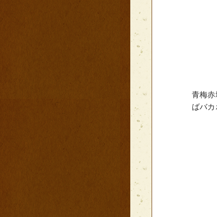
青梅赤
ばバカ