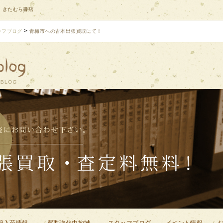
| きたむら書店
>
ッフブログ
青梅市への古本出張買取にて！