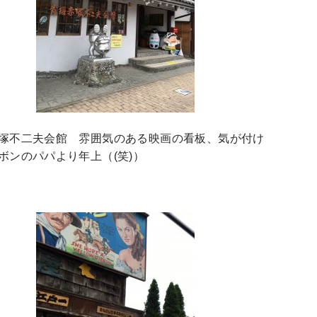
塚不二夫会館 雰囲気のある映画の看板、気が付け
ボンのパパより年上（(笑)）