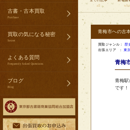
全ての記事
新着書
all
wha
古書・古本買取
Purchase
青梅市への古
買取の気になる秘密
Secret
買取ジャンル：
歴
出張エリア ：
東
よくある質問
青梅
Frequently Asked Questions
ブログ
青梅駅
Blog
です！