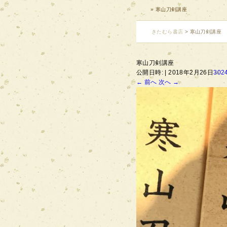
» 寒山刀剣講座
きたむら書店
>
寒山刀剣講座
寒山刀剣講座
公開日時:
2018年2月26日
3024
← 前へ
次へ →