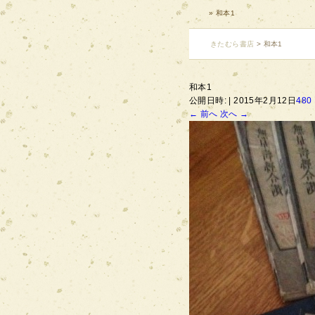
» 和本1
きたむら書店
>
和本1
和本1
公開日時:
2015年2月12日
480 
← 前へ
次へ →